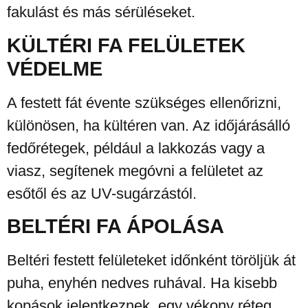
fakulást és más sérüléseket.
KÜLTÉRI FA FELÜLETEK
VÉDELME
A festett fát évente szükséges ellenőrizni,
különösen, ha kültéren van. Az időjárásálló
fedőrétegek, például a lakkozás vagy a
viasz, segítenek megóvni a felületet az
esőtől és az UV-sugárzástól.
BELTÉRI FA ÁPOLÁSA
Beltéri festett felületeket időnként töröljük át
puha, enyhén nedves ruhával. Ha kisebb
kopások jelentkeznek, egy vékony réteg