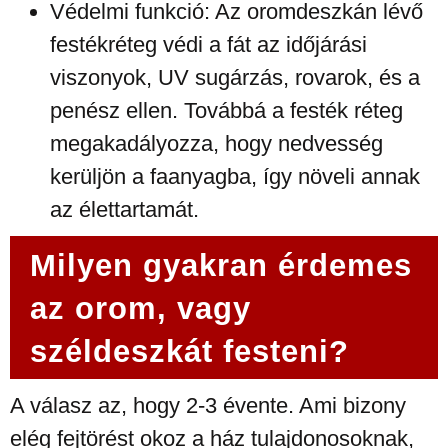
Védelmi funkció: Az oromdeszkán lévő
festékréteg védi a fát az időjárási
viszonyok, UV sugárzás, rovarok, és a
penész ellen. Továbbá a festék réteg
megakadályozza, hogy nedvesség
kerüljön a faanyagba, így növeli annak
az élettartamát.
Milyen gyakran érdemes
az orom, vagy
széldeszkát festeni?
A válasz az, hogy 2-3 évente. Ami bizony
elég fejtörést okoz a ház tulajdonosoknak,