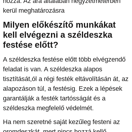
hozzá. Az ára általában négyzetméterben
kerül meghatározásra
Milyen előkészítő munkákat
kell elvégezni a széldeszka
festése előtt?
A széldeszka festése előtt több elvégzendő
feladat is van. A széldeszka alapos
tisztítását,ól a régi festék eltávolításán át, az
alapozáson túl, a festésig. Ezek a lépések
garantálják a festék tartósságát és a
széldeszka megfelelő védelmét.
Ha nem szeretné saját kezűleg festeni az
oromdeszkát, mert nincs hozzá kellő