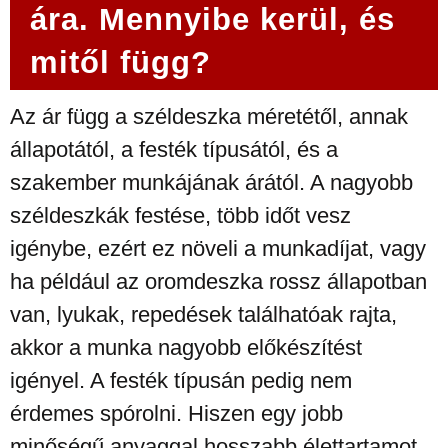
ára. Mennyibe kerül, és
mitől függ?
Az ár függ a széldeszka méretétől, annak
állapotától, a festék típusától, és a
szakember munkájának árától. A nagyobb
széldeszkák festése, több időt vesz
igénybe, ezért ez növeli a munkadíjat, vagy
ha például az oromdeszka rossz állapotban
van, lyukak, repedések találhatóak rajta,
akkor a munka nagyobb előkészítést
igényel. A festék típusán pedig nem
érdemes spórolni. Hiszen egy jobb
minőségű anyaggal hosszabb élettartamot