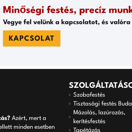
Minőségi festés, precíz munk
Vegye fel velünk a kapcsolatot, és valóra 
KAPCSOLAT
SZOLGÁLTATÁS
Szobafestés
Tisztasági festés Bud
Mázolás, lazúrozás,
tás?
Azért, mert a
kerítésfestés
lett minden esetben
Tapétázás