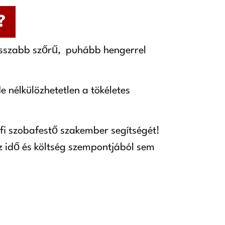
?
osszabb szőrű, puhább hengerrel
e nélkülözhetetlen a tökéletes
rofi szobafestő szakember segítségét!
 az idő és költség szempontjából sem