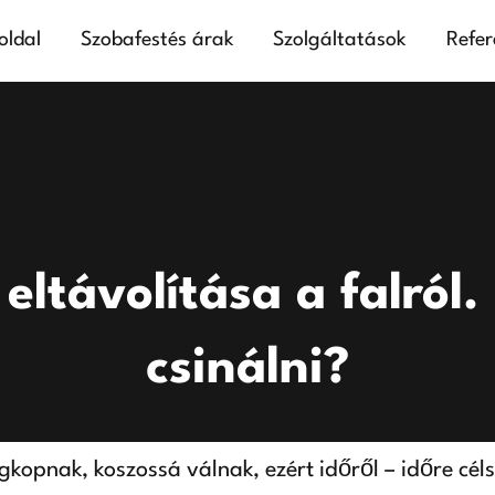
oldal
Szobafestés árak
Szolgáltatások
Refer
 eltávolítása a falró
csinálni?
egkopnak, koszossá válnak, ezért időről – időre céls