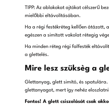
TIPP: Az ablakokat ajtókat célszerű be
mielőbbi eltávolításában.
Ha a régi festékréteg kellően átázott, a
egészen a simított vakolat rétegig vég
Ha minden réteg régi falfesték eltávolí
a glettelés.
Mire lesz szüksèg a gl
Glettanyag, glett simító, és spatulára.
glettanyagot, mert így nehéz eloszlatn
Fontos! A glett csiszolását csak akk