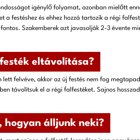
ondosságot igénylő folyamat, azonban mielőtt enne
tet a festéshez és ehhez hozzá tartozik a régi falfest
 fontos. Szakemberek azt javasolják 2-3 évente mi
festék eltávolítása?
lett felvéve, akkor az új festés nem fog megtapadn
en távolítsuk el a régi falfestéket. Sajnos hossz
 hogyan álljunk neki?