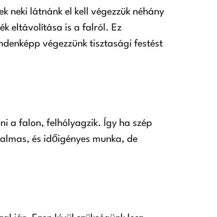
k neki látnánk el kell végezzük néhány
ék eltávolítása is a falról. Ez
ndenképp végezzünk tisztasági festést
i a falon, felhólyagzik. Így ha szép
adalmas, és időigényes munka, de