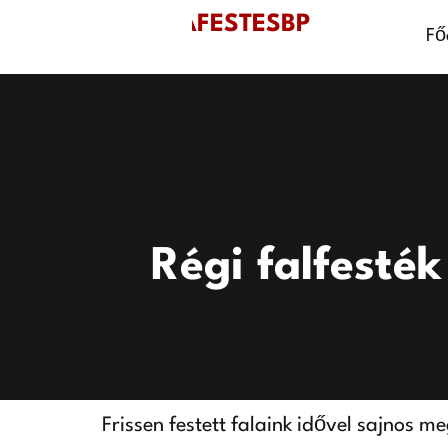
SZOBAFESTESBP
Fő
Régi falfesték
Frissen festett falaink idővel sajnos m