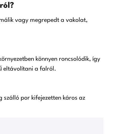
ról?
eg málik vagy megrepedt a vakolat,
környezetben könnyen roncsolódik, így
 eltávolítani a falról.
szálló por kifejezetten káros az