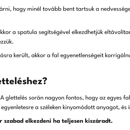
zárni, hogy minél tovább bent tartsuk a nedvességet
kkor a spatula segítségével elkezdhetjük eltávolítan
ezzük.
tásra került, akkor a fal egyenetlenségeit korrigáln
etteléshez?
 A glettelés során nagyon fontos, hogy az egyes fal
i egyenletesre a széleken kinyomódott anyagot, és í
or szabad elkezdeni ha teljesen kiszáradt.