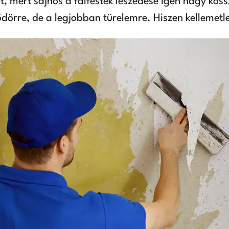
 mert sajnos a falfesték leszedése igen nagy kossz
ödörre, de a legjobban türelemre. Hiszen kellemet