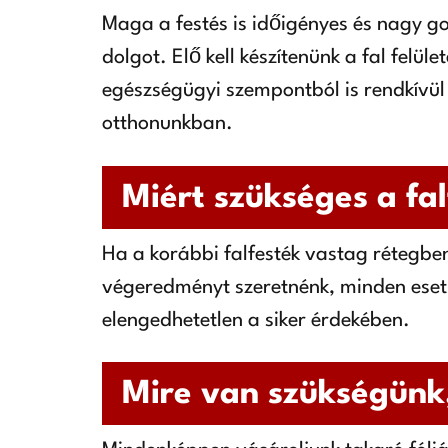
Maga a festés is időigényes és nagy g
dolgot. Elő kell készítenünk a fal felüle
egészségügyi szempontból is rendkívül
otthonunkban.
Miért szükséges a fal
Ha a korábbi falfesték vastag rétegben 
végeredményt szeretnénk, minden esetb
elengedhetetlen a siker érdekében.
Mire van szükségünk,