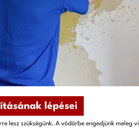
lításának lépései
re lesz szükségünk. A vödörbe engedjünk meleg viz