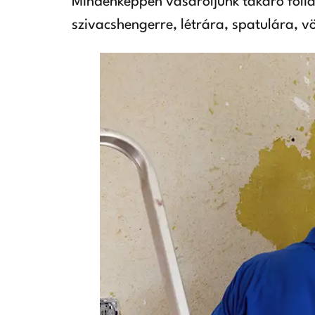
Mindenképpen vásároljunk takaró fóliát,
szivacshengerre, létrára, spatulára, v