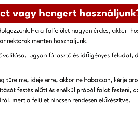
tet vagy hengert használjunk
dolgozzunk.Ha a falfelület nagyon érdes, akkor h
 konnektorok mentén használjunk.
ltávolítása, ugyan fárasztó és időigényes feladat, d
ég türelme, ideje erre, akkor ne habozzon, kérje p
ítását festés előtt és enélkül próbál falat festeni,
lról, mert a felület nincsen rendesen előkészítve.