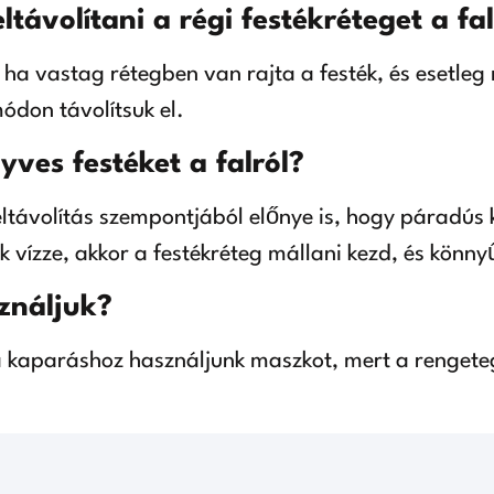
távolítani a régi festékréteget a fal
de ha vastag rétegben van rajta a festék, és esetl
módon távolítsuk el.
ves festéket a falról?
ltávolítás szempontjából előnye is, hogy páradús 
k vízze, akkor a festékréteg mállani kezd, és könnyű
ználjuk?
 a kaparáshoz használjunk maszkot, mert a rengeteg 