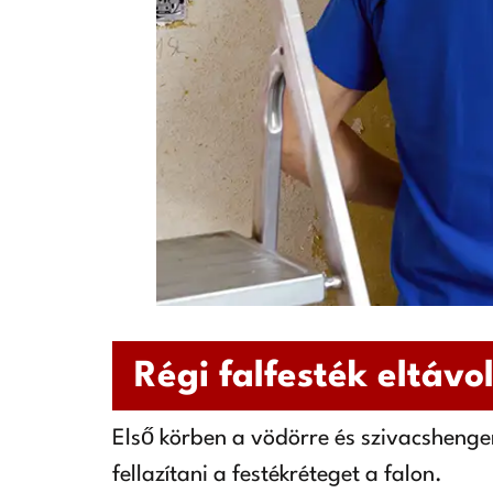
Régi falfesték eltávo
Első körben a vödörre és szivacshenger
fellazítani a festékréteget a falon.