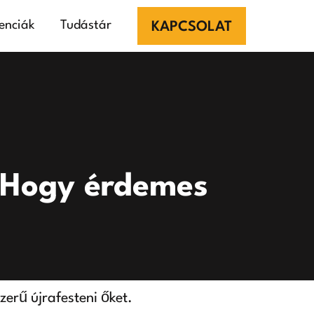
enciák
Tudástár
KAPCSOLAT
l. Hogy érdemes
zerű újrafesteni őket.