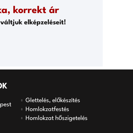
a, korrekt ár
váltjuk elképzeléseit!
OK
Glettelés, előkészítés
apest
Homlokzatfestés
Homlokzat hőszigetelés