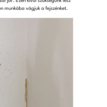
al jár. Ezen kívül szükségünk lesz
len munkába vágjuk a fejszénket.