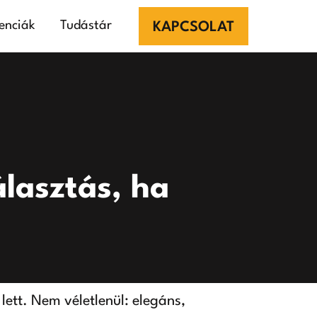
enciák
Tudástár
KAPCSOLAT
álasztás, ha
lett. Nem véletlenül: elegáns,