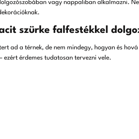
 dolgozószobában vagy nappaliban alkalmazni. Nem
dekorációknak.
acit szürke falfestékkel dolgo
aktert ad a térnek, de nem mindegy, hogyan és hová
t – ezért érdemes tudatosan tervezni vele.