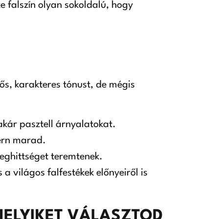
e falszín olyan sokoldalú, hogy
rős, karakteres tónust, de mégis
 akár pasztell árnyalatokat.
dern marad.
eghittséget teremtenek.
 világos falfestékek előnyeiről is
MELYIKET VÁLASZTOD