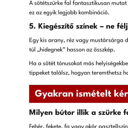
A sötétszürke fal fantasztikusan mutat
ez az egyik legjobb kombináció.
5. Kiegészítő színek – ne fél
Egy kis arany, réz vagy mustársárga dek
túl „hidegnek” hasson az összkép.
Ha a sötét tónusokat más helyiségekben
tippeket találsz, hogyan teremthetsz h
Gyakran ismételt kér
Milyen bútor illik a szürke 
Fehér, fekete, fa vagy akár pasztellszín