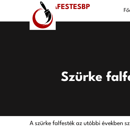
SZOBAFESTESBP
Fő
Szürke falf
A szürke falfesték az utóbbi években s