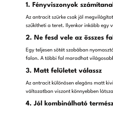
1. Fényviszonyok számítana
Az antracit szürke csak jól megvilágíto
szűkítheti a teret. Ilyenkor inkább egy 
2. Ne fesd vele az összes fa
Egy teljesen sötét szobában nyomasztó
falon. A többi fal maradhat világosa
3. Matt felületet válassz
Az antracit különösen elegáns matt kiv
változatban viszont könnyebben látsz
4. Jól kombinálható termés