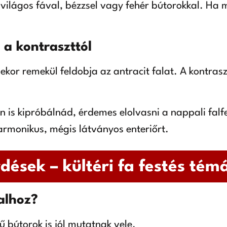
 világos fával, bézzsel vagy fehér bútorokkal. Ha 
j a kontraszttól
or remekül feldobja az antracit falat. A kontraszt 
 is kipróbálnád, érdemes elolvasni a nappali falfes
armonikus, mégis látványos enteriőrt.
dések – kültéri fa festés té
falhoz?
ű bútorok is jól mutatnak vele.