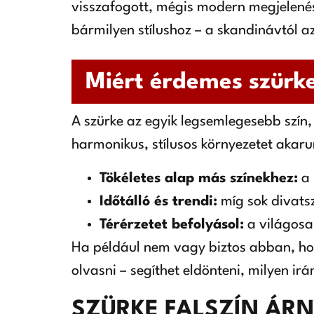
visszafogott, mégis modern megjelenést
bármilyen stílushoz – a skandinávtól az
Miért érdemes szürke
A szürke az egyik legsemlegesebb szín, 
harmonikus, stílusos környezetet akarun
Tökéletes alap más színekhez:
a 
Időtálló és trendi:
míg sok divats
Térérzetet befolyásol:
a világosa
Ha például nem vagy biztos abban, hogy
olvasni – segíthet eldönteni, milyen irá
SZÜRKE FALSZÍN ÁRN