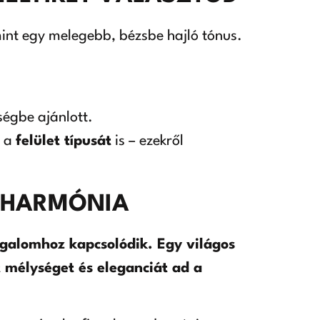
 mint egy melegebb, bézsbe hajló tónus.
ségbe ajánlott.
 a
felület típusát
is – ezekről
S HARMÓNIA
ugalomhoz kapcsolódik. Egy világos
 mélységet és eleganciát ad a