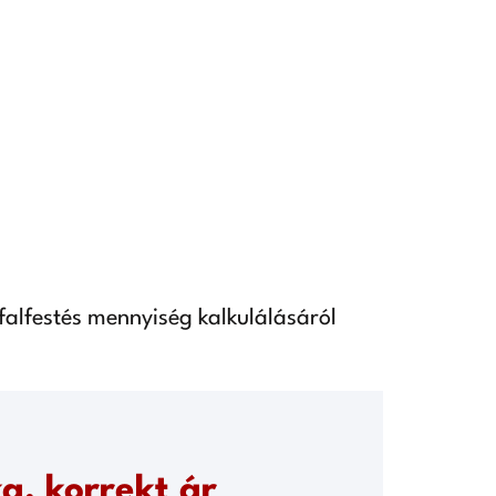
 falfestés mennyiség kalkulálásáról
a, korrekt ár