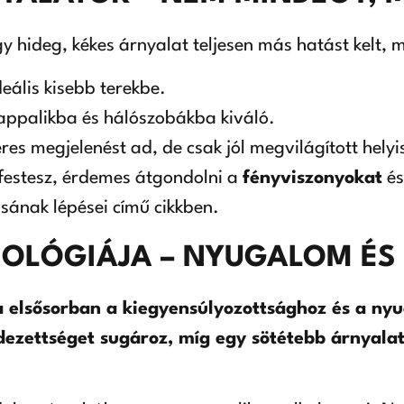
gy hideg, kékes árnyalat teljesen más hatást kelt,
ideális kisebb terekbe.
appalikba és hálószobákba kiváló.
es megjelenést ad, de csak jól megvilágított helyi
festesz, érdemes átgondolni a
fényviszonyokat
és
tásának lépései című cikkben.
CHOLÓGIÁJA – NYUGALOM É
sa elsősorban a kiegyensúlyozottsághoz és a ny
dezettséget sugároz, míg egy sötétebb árnyalat