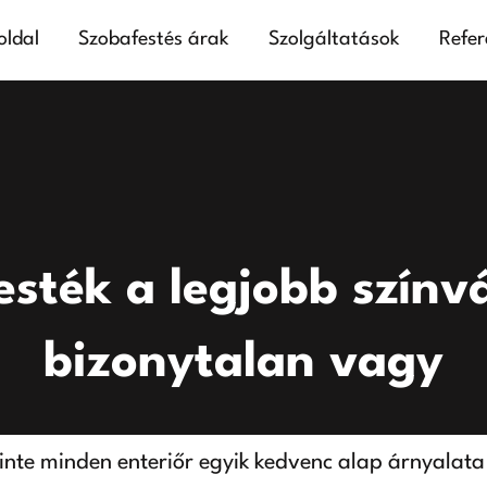
oldal
Szobafestés árak
Szolgáltatások
Refer
esték a legjobb színv
bizonytalan vagy
zinte minden enteriőr egyik kedvenc alap árnyalata 