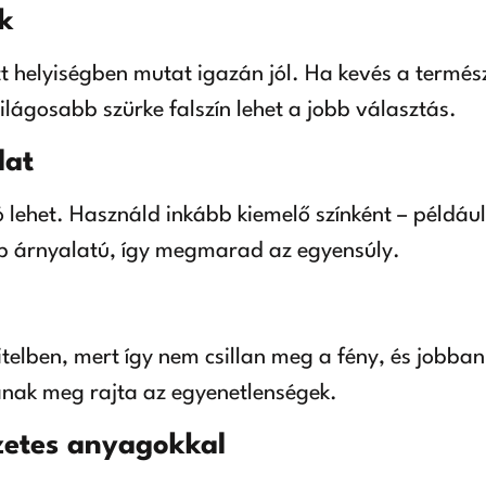
k
tt helyiségben mutat igazán jól. Ha kevés a természe
világosabb szürke falszín lehet a jobb választás.
lat
 lehet. Használd inkább kiemelő színként – példá
bb árnyalatú, így megmarad az egyensúly.
itelben, mert így nem csillan meg a fény, és jobba
anak meg rajta az egyenetlenségek.
zetes anyagokkal