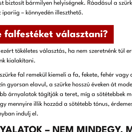
 biztosít bármilyen helyiségnek. Ráadásul a szürk
 ipariig – könnyedén illeszthető.
 falfestéket választani?
ezért tökéletes választás, ha nem szeretnénk túl e
k kialakítani.
szürke fal remekül kiemeli a fa, fekete, fehér vagy
zín gyorsan elavul, a szürke hosszú éveken át mo
bb árnyalatok tágítják a teret, míg a sötétebbek m
 mennyire illik hozzád a sötétebb tónus, érdemes a
nyban indulj el.
YALATOK – NEM MINDEGY, 