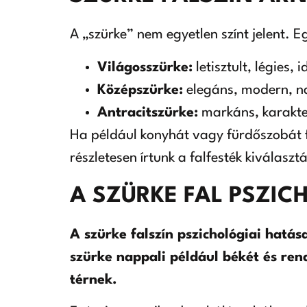
A „szürke” nem egyetlen színt jelent. E
Világosszürke:
letisztult, légies, 
Középszürke:
elegáns, modern, n
Antracitszürke:
markáns, karakter
Ha például konyhát vagy fürdőszobát 
részletesen írtunk a falfesték kiválasz
A SZÜRKE FAL PSZI
A szürke falszín pszichológiai hatá
szürke nappali például békét és ren
térnek.