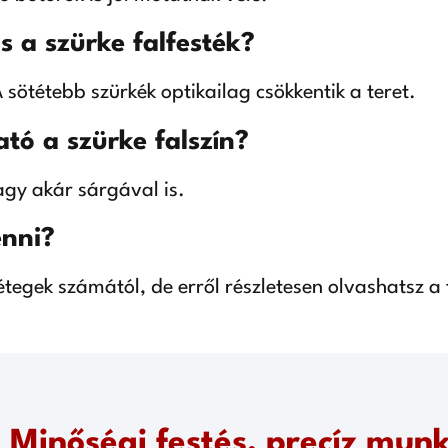
ás a szürke falfesték?
sötétebb szürkék optikailag csökkentik a teret.
tó a szürke falszín?
vagy akár sárgával is.
enni?
étegek számától, de erről részletesen olvashatsz a
Minőségi festés, precíz munk