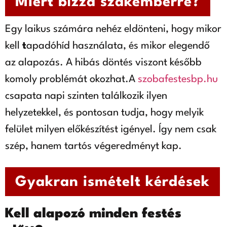
Miért bízza szakemberre?
Egy laikus számára nehéz eldönteni, hogy mikor
kell
t
apadóhíd használata, és mikor elegendő
az alapozás. A hibás döntés viszont később
komoly problémát okozhat.A
szobafestesbp.hu
csapata napi szinten találkozik ilyen
helyzetekkel, és pontosan tudja, hogy melyik
felület milyen előkészítést igényel. Így nem csak
szép, hanem tartós végeredményt kap.
Gyakran ismételt kérdések
Kell alapozó minden festés