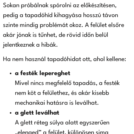
Sokan próbálnak spórolni az előkészítésen,
pedig a tapadóhíd kihagyása hosszú távon
szinte mindig problémát okoz. A felület elsőre
akár jónak is tűnhet, de rövid időn belül
jelentkeznek a hibák.
Ha nem használ tapadóhidat ott, ahol kellene:
a festék lepereghet
Mivel nincs megfelelő tapadás, a festék
nem köt a felülethez, és akár kisebb
mechanikai hatásra is leválhat.
a glett leválhat
A glett réteg súlya alatt egyszerűen
„elenged” a felület, különösen sima