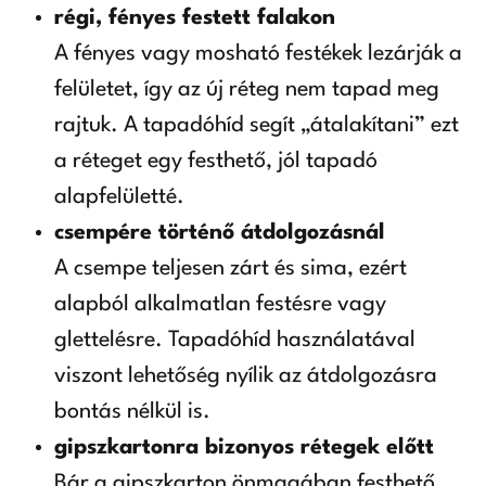
régi, fényes festett falakon
A fényes vagy mosható festékek lezárják a
felületet, így az új réteg nem tapad meg
rajtuk. A tapadóhíd segít „átalakítani” ezt
a réteget egy festhető, jól tapadó
alapfelületté.
csempére történő átdolgozásnál
A csempe teljesen zárt és sima, ezért
alapból alkalmatlan festésre vagy
glettelésre. Tapadóhíd használatával
viszont lehetőség nyílik az átdolgozásra
bontás nélkül is.
gipszkartonra bizonyos rétegek előtt
Bár a gipszkarton önmagában festhető,