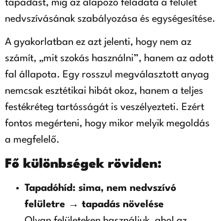
tapadást, míg az alapozó feladata a felület
nedvszívásának szabályozása és egységesítése.
A gyakorlatban ez azt jelenti, hogy nem az
számít, „mit szokás használni”, hanem az adott
fal állapota. Egy rosszul megválasztott anyag
nemcsak esztétikai hibát okoz, hanem a teljes
festékréteg tartósságát is veszélyezteti. Ezért
fontos megérteni, hogy mikor melyik megoldás
a megfelelő.
Fő különbségek röviden:
Tapadóhíd: sima, nem nedvszívó
felületre → tapadás növelése
Olyan felületeken használjuk, ahol az