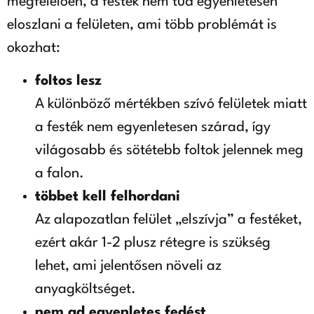
megfelelően, a festék nem tud egyenletesen
eloszlani a felületen, ami több problémát is
okozhat:
foltos lesz
A különböző mértékben szívó felületek miatt
a festék nem egyenletesen szárad, így
világosabb és sötétebb foltok jelennek meg
a falon.
többet kell felhordani
Az alapozatlan felület „elszívja” a festéket,
ezért akár 1-2 plusz rétegre is szükség
lehet, ami jelentősen növeli az
anyagköltséget.
nem ad egyenletes fedést