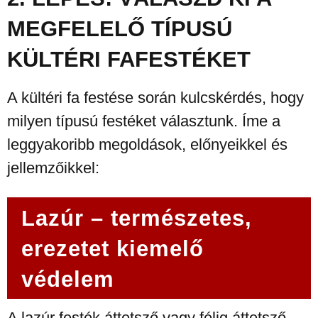
MEGFELELŐ TÍPUSÚ
KÜLTÉRI FAFESTÉKET
A kültéri fa festése során kulcskérdés, hogy
milyen típusú festéket választunk. Íme a
leggyakoribb megoldások, előnyeikkel és
jellemzőikkel:
Lazúr – természetes,
erezetet kiemelő
védelem
A lazúr festék áttetsző vagy félig áttetsző