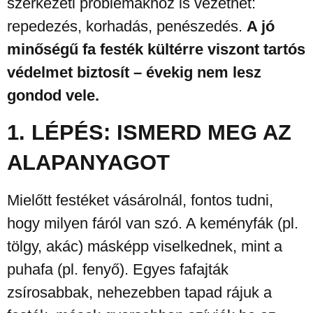
szerkezeti problémákhoz is vezethet:
repedezés, korhadás, penészedés.
A jó
minőségű fa festék kültérre viszont tartós
védelmet biztosít – évekig nem lesz
gondod vele.
1. LÉPÉS: ISMERD MEG AZ
ALAPANYAGOT
Mielőtt festéket vásárolnál, fontos tudni,
hogy milyen fáról van szó. A keményfák (pl.
tölgy, akác) másképp viselkednek, mint a
puhafa (pl. fenyő). Egyes fafajták
zsírosabbak, nehezebben tapad rájuk a