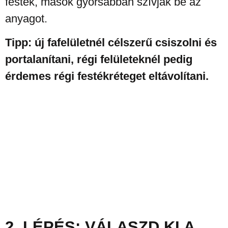
festék, mások gyorsabban szívják be az
anyagot.
Tipp: új fafelületnél célszerű csiszolni és
portalanítani, régi felületeknél pedig
érdemes régi festékréteget eltávolítani.
2. LÉPÉS: VÁLASZD KI A