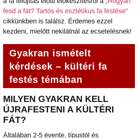
a fa felújítás előtti előkészítésről a
„Hogyan
fesd a fát? Tartós és esztétikus fa festése”
cikkünkben is találsz. Érdemes ezzel
kezdeni, mielőtt nekilátnál az ecsetelésnek!
Gyakran ismételt
kérdések – kültéri fa
festés témában
MILYEN GYAKRAN KELL
ÚJRAFESTENI A KÜLTÉRI
FÁT?
Általában 2-5 évente, típustól és