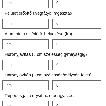
Felület erősítő üvegfátyol ragasztás
Alumínium élvédő felhelyezése (fm)
Horonyjavítás (5 cm szélességig/méységig)
Horonyjavítás (5 cm szélesség/mélység felett)
Repedésgátló dryvit háló beagyazása