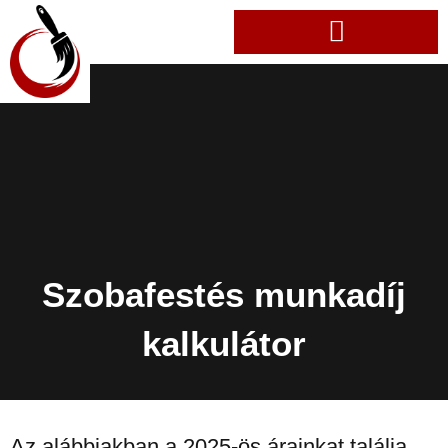
Szobafestés munkadíj
kalkulátor
Az alábbiakban a 2025-ös árainkat találja.