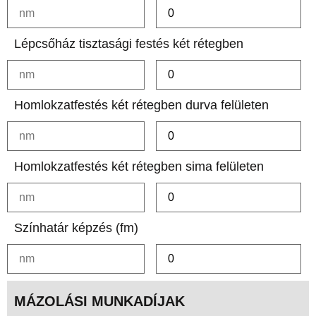
Lépcsőház tisztasági festés két rétegben
Homlokzatfestés két rétegben durva felületen
Homlokzatfestés két rétegben sima felületen
Színhatár képzés (fm)
MÁZOLÁSI MUNKADÍJAK