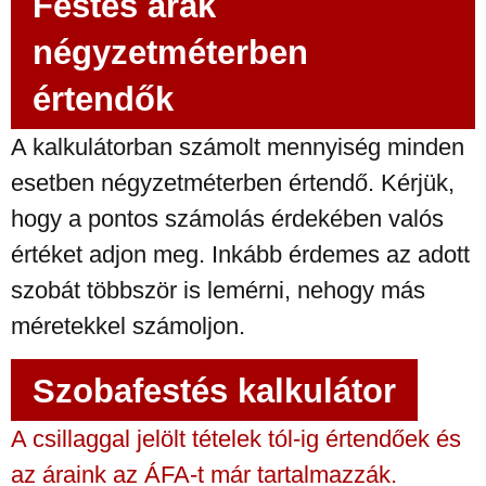
Festés árak
négyzetméterben
értendők
A kalkulátorban számolt mennyiség minden
esetben négyzetméterben értendő. Kérjük,
hogy a pontos számolás érdekében valós
értéket adjon meg. Inkább érdemes az adott
szobát többször is lemérni, nehogy más
méretekkel számoljon.
Szobafestés kalkulátor
A csillaggal jelölt tételek tól-ig értendőek és
az áraink az ÁFA-t már tartalmazzák.