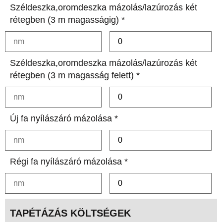
Széldeszka,oromdeszka mázolás/lazúrozás két
rétegben (3 m magasságig) *
Széldeszka,oromdeszka mázolás/lazúrozás két
rétegben (3 m magasság felett) *
Új fa nyílászáró mázolása *
Régi fa nyílászáró mázolása *
TAPÉTÁZÁS KÖLTSÉGEK