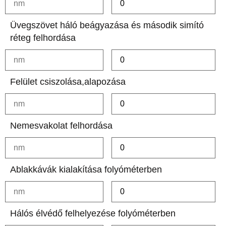
Üvegszövet háló beágyazása és második simító
réteg felhordása
Felület csiszolása,alapozása
Nemesvakolat felhordása
Ablakkávák kialakítása folyóméterben
Hálós élvédő felhelyezése folyóméterben