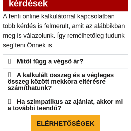
kérdések
A fenti online kalkulátorral kapcsolatban
több kérdés is felmerült, amit az alábbikban
meg is válazolunk. Így remélhetőleg tudunk
segíteni Önnek is.
Mitől függ a végső ár?
A kalkulált összeg és a végleges
összeg között mekkora eltérésre
számíthatunk?
Ha szimpatikus az ajánlat, akkor mi
a további teendő?
ELÉRHETŐSÉGEK